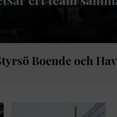
Styrsö Boende och Hav