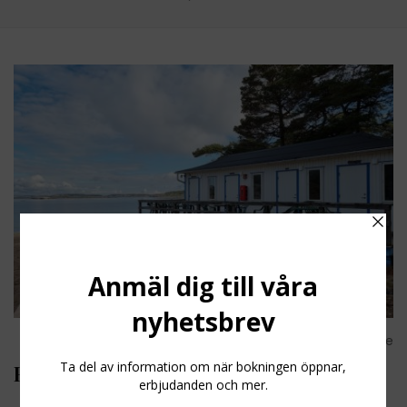
Share
Havsnära boende utanför Strömstad