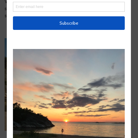
Vandrarhem eller trädsvit – oavsett vilket boende du väljer
så har du havsutsikt. Dessutom ligger den fina
sandstranden bara ett stenkast bort.