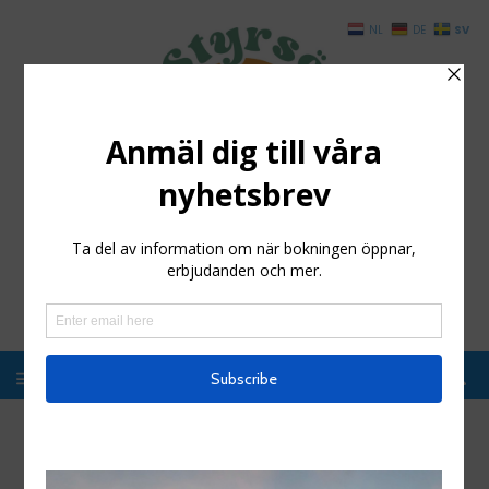
SV
NL
DE
Styrsö Boende och
Havsbad
Enkelt boende i magisk miljö, Kosterhavet
healthiertogether
Hem
/
healthiertogether