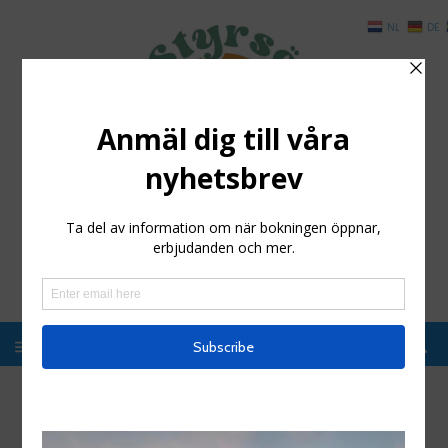
NL
DE
Styrsö Boende och
Havsbad
Enkelt boende i magisk miljö, Kosterhavet
konferenslokal
Hem
/
konferenslokal