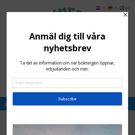
SV
NL
DE
Styrsö Boende och
Havsbad
Enkelt boende i magisk miljö, Kosterhavet
reservation
Hem
/
reservation